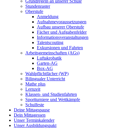
Grundregeln an unserer Schule
Stundenraster
Oberstufe
Anmeldung
Aufnahmevoraussetzungen
Aufbau unserer Oberstufe
Fächer und Aufgabenfelder
Informationsveranstaltungen
Talentscouting
Exkursionen und Fahrten
Arbeitsgemeinschaften (AGs)
Luftakrobatik
Garten-AG
Box-AG
Wahlpflichtfächer (WP)
Bilingualer Unterricht
Mathe plus
Lernzeit
Klassen- und Studienfahrten
Sportturniere und Wettkämpfe
Schulfeste
Deine Mittagspause
Dein Mittagessen
Unser Terminkalender
Unser Ausbildungspakt