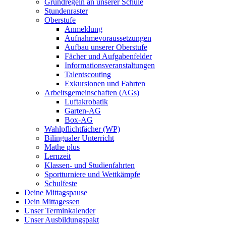
Grundregeln an unserer Schule
Stundenraster
Oberstufe
Anmeldung
Aufnahmevoraussetzungen
Aufbau unserer Oberstufe
Fächer und Aufgabenfelder
Informationsveranstaltungen
Talentscouting
Exkursionen und Fahrten
Arbeitsgemeinschaften (AGs)
Luftakrobatik
Garten-AG
Box-AG
Wahlpflichtfächer (WP)
Bilingualer Unterricht
Mathe plus
Lernzeit
Klassen- und Studienfahrten
Sportturniere und Wettkämpfe
Schulfeste
Deine Mittagspause
Dein Mittagessen
Unser Terminkalender
Unser Ausbildungspakt