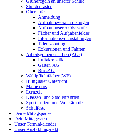
Grundregeln an unserer Schule
Stundenraster
Oberstufe
Anmeldung
Aufnahmevoraussetzungen
Aufbau unserer Oberstufe
Fächer und Aufgabenfelder
Informationsveranstaltungen
Talentscouting
Exkursionen und Fahrten
Arbeitsgemeinschaften (AGs)
Luftakrobatik
Garten-AG
Box-AG
Wahlpflichtfächer (WP)
Bilingualer Unterricht
Mathe plus
Lernzeit
Klassen- und Studienfahrten
Sportturniere und Wettkämpfe
Schulfeste
Deine Mittagspause
Dein Mittagessen
Unser Terminkalender
Unser Ausbildungspakt